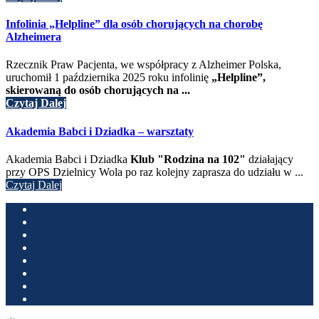
Infolinia „Helpline” dla osób chorujących na chorobę
Alzheimera
Rzecznik Praw Pacjenta, we współpracy z Alzheimer Polska,
uruchomił 1 października 2025 roku infolinię
„Helpline”,
skierowaną do osób chorujących na ...
Czytaj Dalej
Akademia Babci i Dziadka – warsztaty
Akademia Babci i Dziadka
Klub "Rodzina na 102"
działający
przy OPS Dzielnicy Wola po raz kolejny zaprasza do udziału w ...
Czytaj Dalej
‹
1
2
3
4
…
11
›