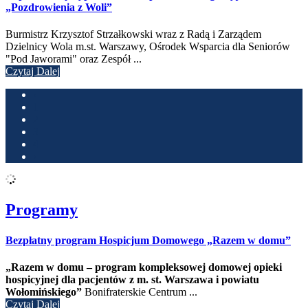
„Pozdrowienia z Woli”
Burmistrz Krzysztof Strzałkowski wraz z Radą i Zarządem
Dzielnicy Wola m.st. Warszawy, Ośrodek Wsparcia dla Seniorów
"Pod Jaworami" oraz Zespół ...
Czytaj Dalej
‹
1
2
3
4
›
Programy
Bezpłatny program Hospicjum Domowego „Razem w domu”
„Razem w domu – program kompleksowej domowej opieki
hospicyjnej dla pacjentów z m. st. Warszawa i powiatu
Wołomińskiego”
Bonifraterskie Centrum ...
Czytaj Dalej