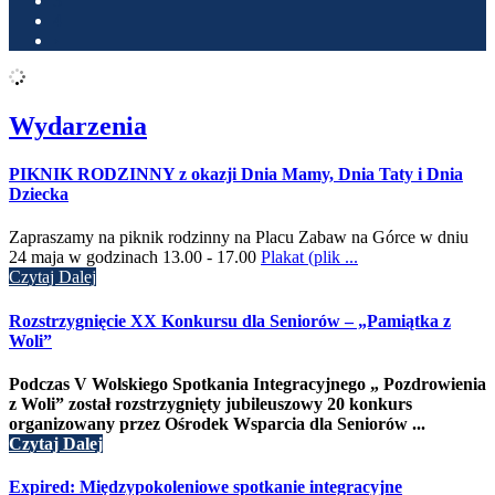
3
4
›
Wydarzenia
PIKNIK RODZINNY z okazji Dnia Mamy, Dnia Taty i Dnia
Dziecka
Zapraszamy na piknik rodzinny na Placu Zabaw na Górce w dniu
24 maja w godzinach 13.00 - 17.00
Plakat (plik ...
Czytaj Dalej
Rozstrzygnięcie XX Konkursu dla Seniorów – „Pamiątka z
Woli”
Podczas V Wolskiego Spotkania Integracyjnego „ Pozdrowienia
z Woli” został rozstrzygnięty jubileuszowy 20 konkurs
organizowany przez Ośrodek Wsparcia dla Seniorów ...
Czytaj Dalej
Expired: Międzypokoleniowe spotkanie integracyjne