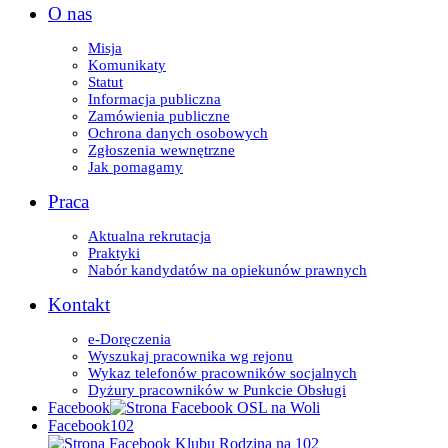
O nas
Misja
Komunikaty
Statut
Informacja publiczna
Zamówienia publiczne
Ochrona danych osobowych
Zgłoszenia wewnętrzne
Jak pomagamy
Praca
Aktualna rekrutacja
Praktyki
Nabór kandydatów na opiekunów prawnych
Kontakt
e-Doręczenia
Wyszukaj pracownika wg rejonu
Wykaz telefonów pracowników socjalnych
Dyżury pracowników w Punkcie Obsługi
Facebook
Facebook102