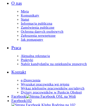
O nas
Misja
Komunikaty
Statut
Informacja publiczna
Zamówienia publiczne
Ochrona danych osobowych
Zgłoszenia wewnętrzne
Jak pomagamy
Praca
Aktualna rekrutacja
Praktyki
Nabór kandydatów na opiekunów prawnych
Kontakt
e-Doręczenia
Wyszukaj pracownika wg rejonu
Wykaz telefonów pracowników socjalnych
Dyżury pracowników w Punkcie Obsługi
Facebook
Facebook102