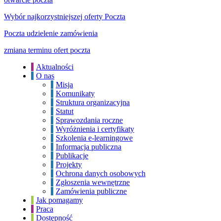
Wybór najkorzystniejszej oferty Poczta
Poczta udzielenie zamówienia
zmiana terminu ofert poczta
Aktualności
O nas
Misja
Komunikaty
Struktura organizacyjna
Statut
Sprawozdania roczne
Wyróżnienia i certyfikaty
Szkolenia e-learningowe
Informacja publiczna
Publikacje
Projekty
Ochrona danych osobowych
Zgłoszenia wewnętrzne
Zamówienia publiczne
Jak pomagamy
Praca
Dostępność