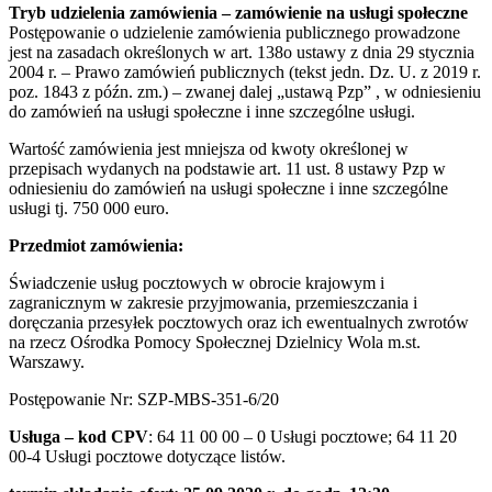
Tryb udzielenia zamówienia – zamówienie na usługi społeczne
Postępowanie o udzielenie zamówienia publicznego prowadzone
jest na zasadach określonych w art. 138o ustawy z dnia 29 stycznia
2004 r. – Prawo zamówień publicznych (tekst jedn. Dz. U. z 2019 r.
poz. 1843 z późn. zm.) – zwanej dalej „ustawą Pzp” , w odniesieniu
do zamówień na usługi społeczne i inne szczególne usługi.
Wartość zamówienia jest mniejsza od kwoty określonej w
przepisach wydanych na podstawie art. 11 ust. 8 ustawy Pzp w
odniesieniu do zamówień na usługi społeczne i inne szczególne
usługi tj. 750 000 euro.
Przedmiot zamówienia:
Świadczenie usług pocztowych w obrocie krajowym i
zagranicznym w zakresie przyjmowania, przemieszczania i
doręczania przesyłek pocztowych oraz ich ewentualnych zwrotów
na rzecz Ośrodka Pomocy Społecznej Dzielnicy Wola m.st.
Warszawy.
Postępowanie Nr: SZP-MBS-351-6/20
Usługa – kod CPV
:
64 11 00 00 – 0 Usługi pocztowe; 64 11 20
00-4 Usługi pocztowe dotyczące listów.