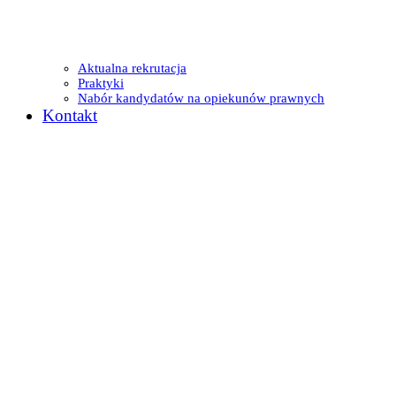
Aktualna rekrutacja
Praktyki
Nabór kandydatów na opiekunów prawnych
Kontakt