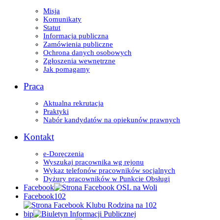
Misja
Komunikaty
Statut
Informacja publiczna
Zamówienia publiczne
Ochrona danych osobowych
Zgłoszenia wewnętrzne
Jak pomagamy
Praca
Aktualna rekrutacja
Praktyki
Nabór kandydatów na opiekunów prawnych
Kontakt
e-Doręczenia
Wyszukaj pracownika wg rejonu
Wykaz telefonów pracowników socjalnych
Dyżury pracowników w Punkcie Obsługi
Facebook
Facebook102
bip