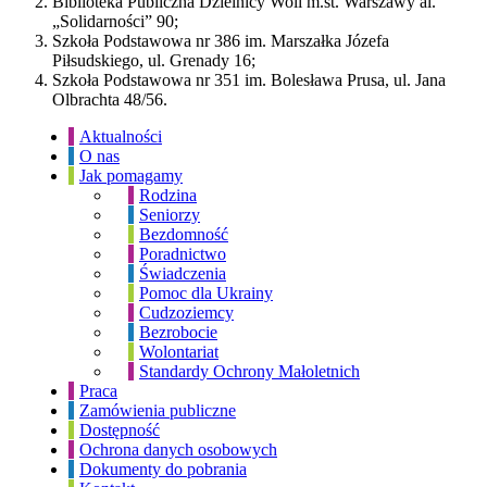
Biblioteka Publiczna Dzielnicy Woli m.st. Warszawy al.
„Solidarności” 90;
Szkoła Podstawowa nr 386 im. Marszałka Józefa
Piłsudskiego, ul. Grenady 16;
Szkoła Podstawowa nr 351 im. Bolesława Prusa, ul. Jana
Olbrachta 48/56.
Aktualności
O nas
Jak pomagamy
Rodzina
Seniorzy
Bezdomność
Poradnictwo
Świadczenia
Pomoc dla Ukrainy
Cudzoziemcy
Bezrobocie
Wolontariat
Standardy Ochrony Małoletnich
Praca
Zamówienia publiczne
Dostępność
Ochrona danych osobowych
Dokumenty do pobrania