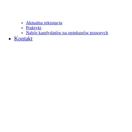
Aktualna rekrutacja
Praktyki
Nabór kandydatów na opiekunów prawnych
Kontakt