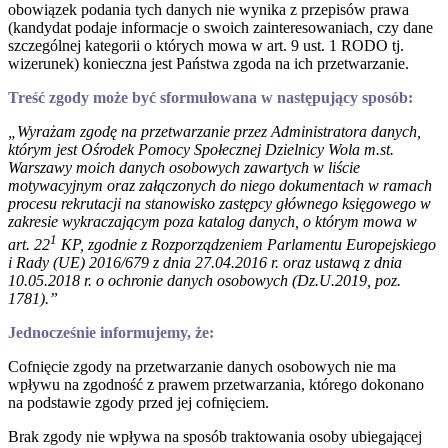
obowiązek podania tych danych nie wynika z przepisów prawa
(kandydat podaje informacje o swoich zainteresowaniach, czy dane
szczególnej kategorii o których mowa w art. 9 ust. 1 RODO tj.
wizerunek) konieczna jest Państwa zgoda na ich przetwarzanie.
Treść zgody może być sformułowana w następujący sposób:
„Wyrażam zgodę na przetwarzanie przez Administratora danych,
którym jest Ośrodek Pomocy Społecznej Dzielnicy Wola m.st.
Warszawy moich danych osobowych zawartych w liście
motywacyjnym oraz załączonych do niego dokumentach w ramach
procesu rekrutacji na stanowisko zastępcy głównego księgowego w
zakresie wykraczającym poza katalog danych, o którym mowa w
1
art. 22
KP, zgodnie z Rozporządzeniem Parlamentu Europejskiego
i Rady (UE) 2016/679 z dnia 27.04.2016 r. oraz ustawą z dnia
10.05.2018 r. o ochronie danych osobowych (Dz.U.2019, poz.
1781).”
Jednocześnie informujemy, że:
Cofnięcie zgody na przetwarzanie danych osobowych nie ma
wpływu na zgodność z prawem przetwarzania, którego dokonano
na podstawie zgody przed jej cofnięciem.
Brak zgody nie wpływa na sposób traktowania osoby ubiegającej