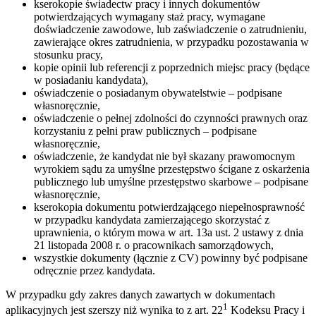
kserokopie świadectw pracy i innych dokumentów
potwierdzających wymagany staż pracy, wymagane
doświadczenie zawodowe, lub zaświadczenie o zatrudnieniu,
zawierające okres zatrudnienia, w przypadku pozostawania w
stosunku pracy,
kopie opinii lub referencji z poprzednich miejsc pracy (będące
w posiadaniu kandydata),
oświadczenie o posiadanym obywatelstwie – podpisane
własnoręcznie,
oświadczenie o pełnej zdolności do czynności prawnych oraz
korzystaniu z pełni praw publicznych – podpisane
własnoręcznie,
oświadczenie, że kandydat nie był skazany prawomocnym
wyrokiem sądu za umyślne przestępstwo ścigane z oskarżenia
publicznego lub umyślne przestępstwo skarbowe – podpisane
własnoręcznie,
kserokopia dokumentu potwierdzającego niepełnosprawność
w przypadku kandydata zamierzającego skorzystać z
uprawnienia, o którym mowa w art. 13a ust. 2 ustawy z dnia
21 listopada 2008 r. o pracownikach samorządowych,
wszystkie dokumenty (łącznie z CV) powinny być podpisane
odręcznie przez kandydata.
W przypadku gdy zakres danych zawartych w dokumentach
1
aplikacyjnych jest szerszy niż wynika to z art. 22
Kodeksu Pracy i