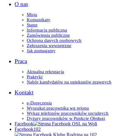
O nas
Misja
Komunikaty
Statut
Informacja publiczna
Zamówienia publiczne
Ochrona danych osobowych
Zgłoszenia wewnętrzne
Jak pomagamy
Praca
Aktualna rekrutacja
Praktyki
Nabór kandydatów na opiekunów prawnych
Kontakt
e-Doręczenia
Wyszukaj pracownika wg rejonu
Wykaz telefonów pracowników socjalnych
Dyżury pracowników w Punkcie Obsługi
Facebook
Facebook102