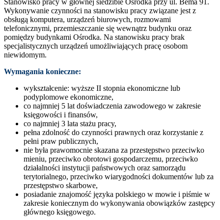
Stanowisko pracy w głównej siedzibie Ośrodka przy ul. Bema 91.
Wykonywanie czynności na stanowisku pracy związane jest z
obsługą komputera, urządzeń biurowych, rozmowami
telefonicznymi, przemieszczanie się wewnątrz budynku oraz
pomiędzy budynkami Ośrodka. Na stanowisku pracy brak
specjalistycznych urządzeń umożliwiających pracę osobom
niewidomym.
Wymagania konieczne:
wykształcenie: wyższe II stopnia ekonomiczne lub
podyplomowe ekonomiczne,
co najmniej 5 lat doświadczenia zawodowego w zakresie
księgowości i finansów,
co najmniej 3 lata stażu pracy,
pełna zdolność do czynności prawnych oraz korzystanie z
pełni praw publicznych,
nie była prawomocnie skazana za przestępstwo przeciwko
mieniu, przeciwko obrotowi gospodarczemu, przeciwko
działalności instytucji państwowych oraz samorządu
terytorialnego, przeciwko wiarygodności dokumentów lub za
przestępstwo skarbowe,
posiadanie znajomość języka polskiego w mowie i piśmie w
zakresie koniecznym do wykonywania obowiązków zastępcy
głównego księgowego.