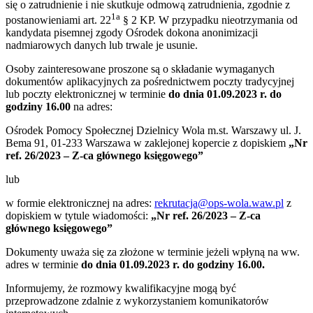
się o zatrudnienie i nie skutkuje odmową zatrudnienia, zgodnie z
1a
postanowieniami art. 22
§ 2 KP. W przypadku nieotrzymania od
kandydata pisemnej zgody Ośrodek dokona anonimizacji
nadmiarowych danych lub trwale je usunie.
Osoby zainteresowane proszone są o składanie wymaganych
dokumentów aplikacyjnych za pośrednictwem poczty tradycyjnej
lub poczty elektronicznej w terminie
do dnia 01.09.2023 r. do
godziny 16.00
na adres:
Ośrodek Pomocy Społecznej Dzielnicy Wola m.st. Warszawy ul. J.
Bema 91, 01-233 Warszawa w zaklejonej kopercie z dopiskiem
„Nr
ref. 26/2023 – Z-ca głównego księgowego”
lub
w formie elektronicznej na adres:
rekrutacja@ops-wola.waw.pl
z
dopiskiem w tytule wiadomości:
„Nr ref. 26/2023 – Z-ca
głównego księgowego”
Dokumenty uważa się za złożone w terminie jeżeli wpłyną na ww.
adres w terminie
do dnia 01.09.2023 r. do godziny 16.00.
Informujemy, że rozmowy kwalifikacyjne mogą być
przeprowadzone zdalnie z wykorzystaniem komunikatorów