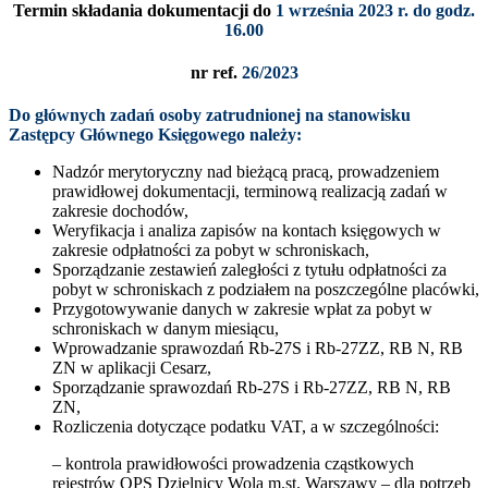
Termin składania dokumentacji do
1 września 2023 r. do godz.
16.00
nr ref.
26/2023
Do głównych zadań osoby zatrudnionej na stanowisku
Zastępcy Głównego Księgowego należy:
Nadzór merytoryczny nad bieżącą pracą, prowadzeniem
prawidłowej dokumentacji, terminową realizacją zadań w
zakresie dochodów,
Weryfikacja i analiza zapisów na kontach księgowych w
zakresie odpłatności za pobyt w schroniskach,
Sporządzanie zestawień zaległości z tytułu odpłatności za
pobyt w schroniskach z podziałem na poszczególne placówki,
Przygotowywanie danych w zakresie wpłat za pobyt w
schroniskach w danym miesiącu,
Wprowadzanie sprawozdań Rb-27S i Rb-27ZZ, RB N, RB
ZN w aplikacji Cesarz,
Sporządzanie sprawozdań Rb-27S i Rb-27ZZ, RB N, RB
ZN,
Rozliczenia dotyczące podatku VAT, a w szczególności:
– kontrola prawidłowości prowadzenia cząstkowych
rejestrów OPS Dzielnicy Wola m.st. Warszawy – dla potrzeb