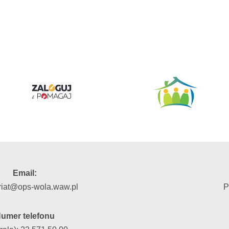
Email:
riat@ops-wola.waw.pl
P
umer telefonu