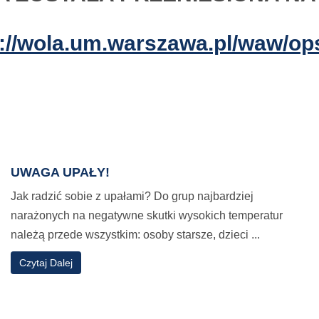
s://wola.um.warszawa.pl/waw/op
UWAGA UPAŁY!
Jak radzić sobie z upałami? Do grup najbardziej
narażonych na negatywne skutki wysokich temperatur
należą przede wszystkim: osoby starsze, dzieci ...
o
Czytaj Dalej