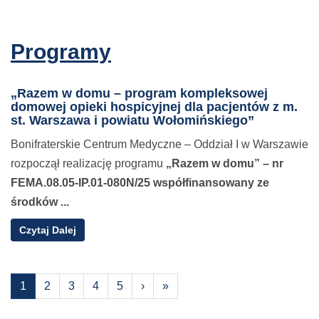
Programy
„Razem w domu – program kompleksowej
domowej opieki hospicyjnej dla pacjentów z m.
st. Warszawa i powiatu Wołomińskiego”
Bonifraterskie Centrum Medyczne – Oddział I w Warszawie
rozpoczął realizację programu
„Razem w domu”
– nr
FEMA.08.05-IP.01-080N/25 współfinansowany ze
środków ...
o
Czytaj Dalej
1
2
3
4
5
›
»