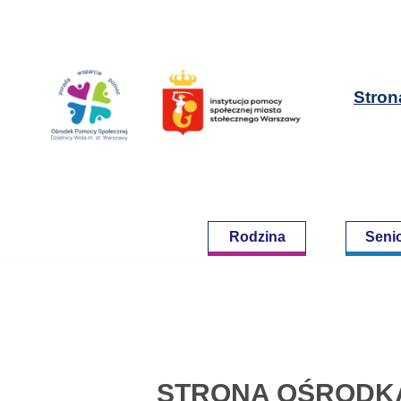
Przejdź
do
Stron
treści
Rodzina
Seni
STRONA OŚRODKA