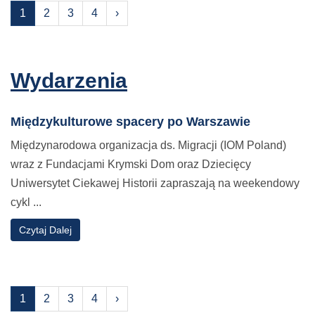
1
2
3
4
›
Wydarzenia
Międzykulturowe spacery po Warszawie
Międzynarodowa organizacja ds. Migracji (IOM Poland)
wraz z Fundacjami Krymski Dom oraz Dziecięcy
Uniwersytet Ciekawej Historii zapraszają na weekendowy
cykl ...
o
Czytaj Dalej
1
2
3
4
›