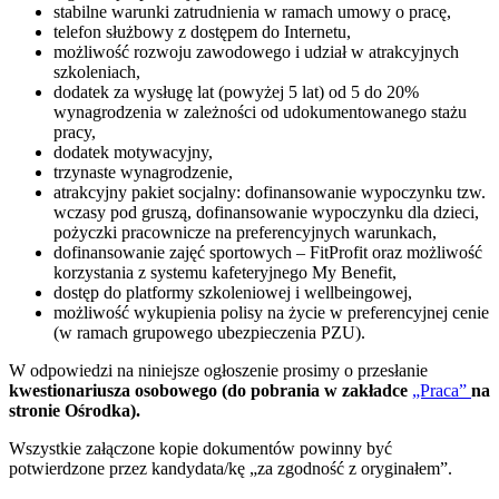
stabilne warunki zatrudnienia w ramach umowy o pracę,
telefon służbowy z dostępem do Internetu,
możliwość rozwoju zawodowego i udział w atrakcyjnych
szkoleniach,
dodatek za wysługę lat (powyżej 5 lat) od 5 do 20%
wynagrodzenia w zależności od udokumentowanego stażu
pracy,
dodatek motywacyjny,
trzynaste wynagrodzenie,
atrakcyjny pakiet socjalny: dofinansowanie wypoczynku tzw.
wczasy pod gruszą, dofinansowanie wypoczynku dla dzieci,
pożyczki pracownicze na preferencyjnych warunkach,
dofinansowanie zajęć sportowych – FitProfit oraz możliwość
korzystania z systemu kafeteryjnego My Benefit,
dostęp do platformy szkoleniowej i wellbeingowej,
możliwość wykupienia polisy na życie w preferencyjnej cenie
(w ramach grupowego ubezpieczenia PZU).
W odpowiedzi na niniejsze ogłoszenie prosimy o przesłanie
kwestionariusza osobowego (do pobrania w zakładce
„Praca”
na
stronie Ośrodka).
Wszystkie załączone kopie dokumentów powinny być
potwierdzone przez kandydata/kę „za zgodność z oryginałem”.