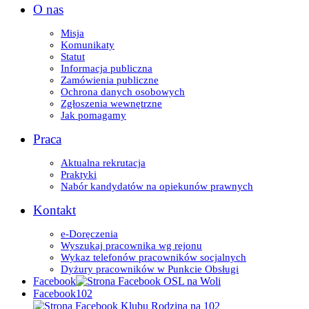
O nas
Misja
Komunikaty
Statut
Informacja publiczna
Zamówienia publiczne
Ochrona danych osobowych
Zgłoszenia wewnętrzne
Jak pomagamy
Praca
Aktualna rekrutacja
Praktyki
Nabór kandydatów na opiekunów prawnych
Kontakt
e-Doręczenia
Wyszukaj pracownika wg rejonu
Wykaz telefonów pracowników socjalnych
Dyżury pracowników w Punkcie Obsługi
Facebook
Facebook102