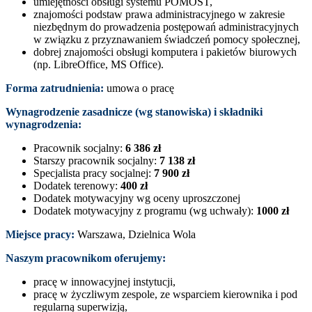
umiejętności obsługi systemu POMOST,
znajomości podstaw prawa administracyjnego w zakresie
niezbędnym do prowadzenia postępowań administracyjnych
w związku z przyznawaniem świadczeń pomocy społecznej,
dobrej znajomości obsługi komputera i pakietów biurowych
(np. LibreOffice, MS Office).
Forma zatrudnienia:
umowa o pracę
Wynagrodzenie zasadnicze (wg stanowiska) i składniki
wynagrodzenia:
Pracownik socjalny:
6 386 zł
Starszy pracownik socjalny:
7 138 zł
Specjalista pracy socjalnej:
7 900 zł
Dodatek terenowy:
400 zł
Dodatek motywacyjny wg oceny uproszczonej
Dodatek motywacyjny z programu (wg uchwały):
1000 zł
Miejsce pracy:
Warszawa, Dzielnica Wola
Naszym pracownikom oferujemy:
pracę w innowacyjnej instytucji,
pracę w życzliwym zespole, ze wsparciem kierownika i pod
regularną superwizją,