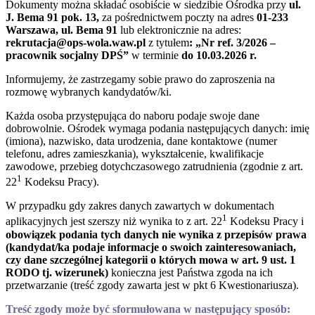
Dokumenty można składać osobiście w siedzibie Ośrodka przy
ul.
J. Bema 91 pok. 13,
za pośrednictwem poczty na adres
0
1-233
Warszawa, ul. Bema 91
lub elektronicznie na adres:
rekrutacja@ops-wola.waw.pl
z tytułem
:
„Nr ref. 3/2026 –
pracownik socjalny DPŚ”
w terminie
do 10.03.2026 r.
Informujemy, że zastrzegamy sobie prawo do zaproszenia na
rozmowę wybranych kandydatów/ki.
Każda osoba przystępująca do naboru podaje swoje dane
dobrowolnie. Ośrodek wymaga podania następujących danych: imię
(imiona), nazwisko, data urodzenia, dane kontaktowe (numer
telefonu, adres zamieszkania), wykształcenie, kwalifikacje
zawodowe, przebieg dotychczasowego zatrudnienia (zgodnie z art.
1
22
Kodeksu Pracy).
W przypadku gdy zakres danych zawartych w dokumentach
1
aplikacyjnych jest szerszy niż wynika to z art. 22
Kodeksu Pracy i
obowiązek podania tych danych nie wynika z przepisów prawa
(kandydat/ka podaje informacje o swoich zainteresowaniach,
czy dane szczególnej kategorii o których mowa w art. 9 ust. 1
RODO tj. wizerunek)
konieczna jest Państwa zgoda na ich
przetwarzanie (treść zgody zawarta jest w pkt 6 Kwestionariusza).
Treść zgody może być sformułowana w następujący sposób: