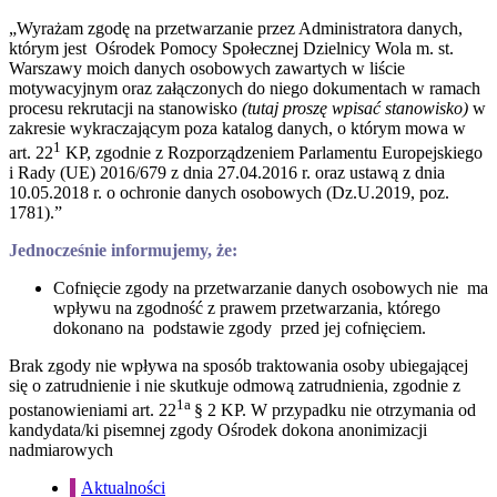
„Wyrażam zgodę na przetwarzanie przez Administratora danych,
którym jest Ośrodek Pomocy Społecznej Dzielnicy Wola m. st.
Warszawy moich danych osobowych zawartych w liście
motywacyjnym oraz załączonych do niego dokumentach w ramach
procesu rekrutacji na stanowisko
(tutaj proszę wpisać stanowisko)
w
zakresie wykraczającym poza katalog danych, o którym mowa w
1
art. 22
KP, zgodnie z Rozporządzeniem Parlamentu Europejskiego
i Rady (UE) 2016/679 z dnia 27.04.2016 r. oraz ustawą z dnia
10.05.2018 r. o ochronie danych osobowych (Dz.U.2019, poz.
1781).”
Jednocześnie informujemy, że:
Cofnięcie zgody na przetwarzanie danych osobowych nie ma
wpływu na zgodność z prawem przetwarzania, którego
dokonano na podstawie zgody przed jej cofnięciem.
Brak zgody nie wpływa na sposób traktowania osoby ubiegającej
się o zatrudnienie i nie skutkuje odmową zatrudnienia, zgodnie z
1a
postanowieniami art. 22
§ 2 KP. W przypadku nie otrzymania od
kandydata/ki pisemnej zgody Ośrodek dokona anonimizacji
nadmiarowych
Aktualności