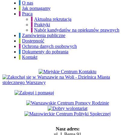
O nas
Jak pomagamy
Praca
Aktualna rekrutacja
Praktyki
Nabór kandydatów na opiekunów prawnych
Zamówienia publiczne
Dostępność
Ochrona danych osobowych
Dokumenty do pobrania
Kontakt
Nasz adres:
ul. J. Bema 91