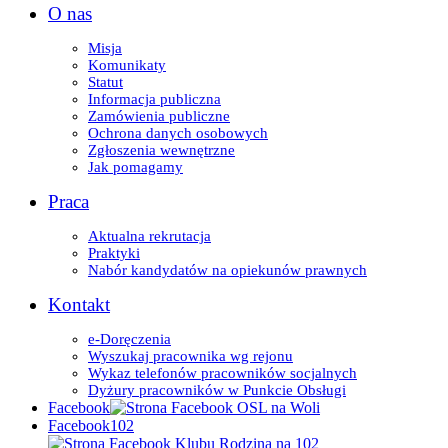
O nas
Misja
Komunikaty
Statut
Informacja publiczna
Zamówienia publiczne
Ochrona danych osobowych
Zgłoszenia wewnętrzne
Jak pomagamy
Praca
Aktualna rekrutacja
Praktyki
Nabór kandydatów na opiekunów prawnych
Kontakt
e-Doręczenia
Wyszukaj pracownika wg rejonu
Wykaz telefonów pracowników socjalnych
Dyżury pracowników w Punkcie Obsługi
Facebook
Facebook102