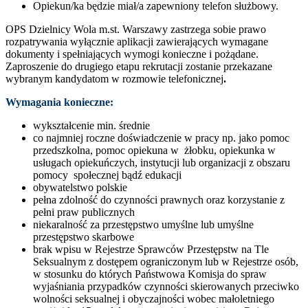
Opiekun/ka będzie miał/a zapewniony telefon służbowy.
OPS Dzielnicy Wola m.st. Warszawy zastrzega sobie prawo
rozpatrywania wyłącznie aplikacji zawierających wymagane
dokumenty i spełniających wymogi konieczne i pożądane.
Zaproszenie do drugiego etapu rekrutacji zostanie przekazane
wybranym kandydatom w rozmowie telefonicznej
.
Wymagania konieczne:
wykształcenie min. średnie
co najmniej roczne doświadczenie w pracy np. jako pomoc
przedszkolna, pomoc opiekuna w żłobku, opiekunka w
usługach opiekuńczych, instytucji lub organizacji z obszaru
pomocy społecznej bądź edukacji
obywatelstwo polskie
pełna zdolność do czynności prawnych oraz korzystanie z
pełni praw publicznych
niekaralność za przestępstwo umyślne lub umyślne
przestępstwo skarbowe
brak wpisu w Rejestrze Sprawców Przestępstw na Tle
Seksualnym z dostępem ograniczonym lub w Rejestrze osób,
w stosunku do których Państwowa Komisja do spraw
wyjaśniania przypadków czynności skierowanych przeciwko
wolności seksualnej i obyczajności wobec małoletniego