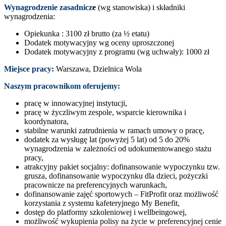
Wynagrodzenie zasadnicz
e
(wg stanowiska) i składniki
wynagrodzenia:
Opiekunka : 3100 zł brutto (za ½ etatu)
Dodatek motywacyjny wg oceny uproszczonej
Dodatek motywacyjny z programu (wg uchwały): 1000 zł
Miejsce pracy:
Warszawa, Dzielnica Wola
Naszym pracownikom oferujemy:
pracę w innowacyjnej instytucji,
pracę w życzliwym zespole, wsparcie kierownika i
koordynatora,
stabilne warunki zatrudnienia w ramach umowy o pracę,
dodatek za wysługę lat (powyżej 5 lat) od 5 do 20%
wynagrodzenia w zależności od udokumentowanego stażu
pracy,
atrakcyjny pakiet socjalny: dofinansowanie wypoczynku tzw.
grusza, dofinansowanie wypoczynku dla dzieci, pożyczki
pracownicze na preferencyjnych warunkach,
dofinansowanie zajęć sportowych – FitProfit oraz możliwość
korzystania z systemu kafeteryjnego My Benefit,
dostęp do platformy szkoleniowej i wellbeingowej,
możliwość wykupienia polisy na życie w preferencyjnej cenie