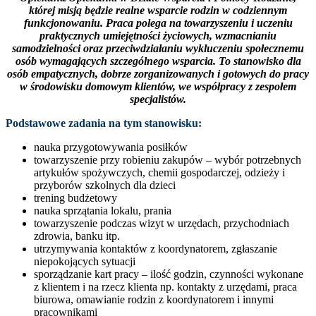
której misją będzie realne wsparcie rodzin w codziennym
funkcjonowaniu. Praca polega na towarzyszeniu i uczeniu
praktycznych umiejętności życiowych, wzmacnianiu
samodzielności oraz przeciwdziałaniu wykluczeniu społecznemu
osób wymagających szczególnego wsparcia. To stanowisko dla
osób empatycznych, dobrze zorganizowanych i gotowych do pracy
w środowisku domowym klientów, we współpracy z zespołem
specjalistów.
Podstawowe zadania na tym stanowisku:
nauka przygotowywania posiłków
towarzyszenie przy robieniu zakupów – wybór potrzebnych
artykułów spożywczych, chemii gospodarczej, odzieży i
przyborów szkolnych dla dzieci
trening budżetowy
nauka sprzątania lokalu, prania
towarzyszenie podczas wizyt w urzędach, przychodniach
zdrowia, banku itp.
utrzymywania kontaktów z koordynatorem, zgłaszanie
niepokojących sytuacji
sporządzanie kart pracy – ilość godzin, czynności wykonane
z klientem i na rzecz klienta np. kontakty z urzędami, praca
biurowa, omawianie rodzin z koordynatorem i innymi
pracownikami