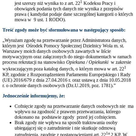
1
jest szerszy niż wynika to z art. 22
Kodeksu Pracy i
obowiązek podania tych danych nie wynika z przepisów
prawa ( kandydat podaje dane szczególnej kategorii o których
mowa w 9 ust. 1 RODO).
Treść zgody może być sformułowana w następujący sposób:
„Wyrażam zgodę na przetwarzanie przez Administratora danych,
którym jest Ośrodek Pomocy Społecznej Dzielnicy Wola m. st.
Warszawy moich danych osobowych zawartych w liście
motywacyjnym oraz załączonych do niego dokumentach w ramach
procesu rekrutacji na stanowisko
Opiekuna / Opiekunki
w zakresie
1
wykraczającym poza katalog danych, o którym mowa w art. 22
KP, zgodnie z Rozporządzeniem Parlamentu Europejskiego i Rady
(UE) 2016/679 z dnia 27.04.2016 r. oraz ustawą z dnia 10.05.2018
r. o ochronie danych osobowych (Dz.U.2019, poz. 1781).”
Jednocześnie informujemy, że:
Cofnięcie zgody na przetwarzanie danych osobowych nie ma
wpływu na zgodność z prawem przetwarzania, którego
dokonano na podstawie zgody przed jej cofnięciem.
Brak zgody nie wpływa na sposób traktowania osoby
ubiegającej się o zatrudnienie i nie skutkuje odmową
1a
zatrudnienia, zgodnie z postanowieniami art. 22
2 KP. W