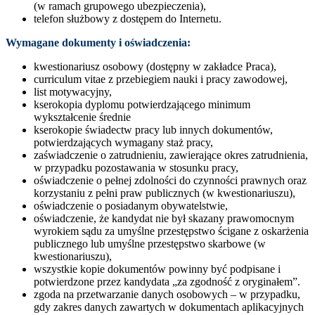
(w ramach grupowego ubezpieczenia),
telefon służbowy z dostępem do Internetu.
Wymagane dokumenty i oświadczenia:
kwestionariusz osobowy (dostępny w zakładce Praca),
curriculum vitae z przebiegiem nauki i pracy zawodowej,
list motywacyjny,
kserokopia dyplomu potwierdzającego minimum
wykształcenie średnie
kserokopie świadectw pracy lub innych dokumentów,
potwierdzających wymagany staż pracy,
zaświadczenie o zatrudnieniu, zawierające okres zatrudnienia,
w przypadku pozostawania w stosunku pracy,
oświadczenie o pełnej zdolności do czynności prawnych oraz
korzystaniu z pełni praw publicznych (w kwestionariuszu),
oświadczenie o posiadanym obywatelstwie,
oświadczenie, że kandydat nie był skazany prawomocnym
wyrokiem sądu za umyślne przestępstwo ścigane z oskarżenia
publicznego lub umyślne przestępstwo skarbowe (w
kwestionariuszu),
wszystkie kopie dokumentów powinny być podpisane i
potwierdzone przez kandydata „za zgodność z oryginałem”.
zgoda na przetwarzanie danych osobowych – w przypadku,
gdy zakres danych zawartych w dokumentach aplikacyjnych