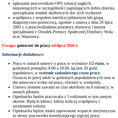
zgłaszanie pracownikom OPS sytuacji nagłych,
niepokojących w szczególności zagrażających dobru dziecka,
sporządzanie notatek służbowych dot. tych wydarzeń
współpraca z zespołem interdyscyplinarnym lub grupą
diagnostyczno-pomocową, zgodnie z ustawą z dnia 29 lipca
2005 r. o przeciwdziałaniu przemocy domowej i innymi
specjalistami z Ośrodek Pomocy Społecznej Dzielnicy Wola
m.st. Warszawy.
Uwaga:
gotowość do pracy
od lipca 2026 r.
Informacje dodatkowe:
Praca w ramach umowy o pracę w wymiarze
1/2 etatu
, w
godzinach pomiędzy 8.00 a 18.00, łącznie 20 godz.
tygodniowo, w
systemie zadaniowego czasu pracy
.
Oznacza to pracę także w godzinach popołudniowych oraz w
dni ustawowo wolne od pracy, również w weekendy.
Umowa zostanie zawarta na czas określony na 6 miesięcy, w
ramach pilotażu.
Opiekun/ka będzie pracował/a z 5 rodzinami w tym samym
okresie. Będą to klienci, którzy kończą współpracę z
asystentami rodziny.
Opiekun/ka będzie miał/a zapewnione wsparcie merytoryczne
ze strony pracownika koordynującego jego/jej pracę.