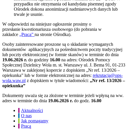
przypadku nie otrzymania od kandydata pisemnej zgody
Ośrodek dokona anonimizacji nadmiarowych danych lub
trwale je usunie.
W odpowiedzi na niniejsze ogłoszenie prosimy o
przesłanie kwestionariusza osobowego (do pobrania w
zakładce
„Praca”
na stronie Ośrodka).
Osoby zainteresowane proszone są o składanie wymaganych
dokumentów aplikacyjnych za pośrednictwem poczty tradycyjnej
lub poczty elektronicznej (w formie skanów) w terminie do dnia
19.06.2026 r.
do godziny
16.00
na adres: Ośrodek Pomocy
Społecznej Dzielnicy Wola m. st. Warszawy ul. J. Bema 91, 01-233
Warszawa w zaklejonej kopercie z dopiskiem „Nr ref. 13/2026 –
opiekunka” lub w formie elektronicznej na adres:
rekrutacja@ops-
wola.waw.pl
z dopiskiem w tytule wiadomości:
„Nr ref. 13/2026 –
opiekunka”
Dokumenty uważa się za złożone w terminie jeżeli wpłyną na ww.
adres w terminie do dnia
19.06.2026 r.
do godz.
16.00
Aktualności
O nas
Jak pomagamy
Praca