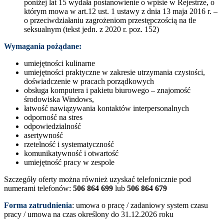
poniżej lat 15 wydała postanowienie o wpisie w Rejestrze, o
którym mowa w art.12 ust. 1 ustawy z dnia 13 maja 2016 r. –
o przeciwdziałaniu zagrożeniom przestępczością na tle
seksualnym (tekst jedn. z 2020 r. poz. 152)
Wymagania pożądane:
umiejętności kulinarne
umiejętności praktyczne w zakresie utrzymania czystości,
doświadczenie w pracach porządkowych
obsługa komputera i pakietu biurowego – znajomość
środowiska Windows,
łatwość nawiązywania kontaktów interpersonalnych
odporność na stres
odpowiedzialność
asertywność
rzetelność i systematyczność
komunikatywność i otwartość
umiejętność pracy w zespole
Szczegóły oferty można również uzyskać telefonicznie pod
numerami telefonów:
506 864 699
lub
506 864 679
Forma zatrudnienia
:
umowa o pracę / zadaniowy system czasu
pracy / umowa na czas określony do 31.12.2026 roku