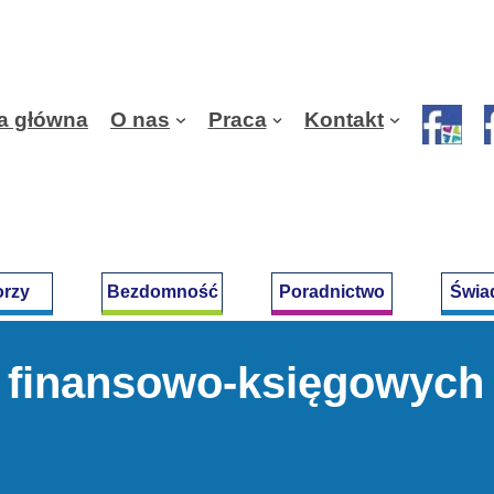
a główna
O nas
Praca
Kontakt
orzy
Bezdomność
Poradnictwo
Świa
. finansowo-księgowych