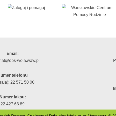
Email:
riat@ops-wola.waw.pl
P
umer telefonu
rala): 22 571 50 00
I
Numer faksu:
22 427 63 89