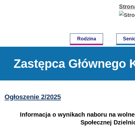
Stron
Przejdź
do
treści
Rodzina
Seni
Zastępca Głównego 
Ogłoszenie 2/2025
Informacja o wynikach naboru na woln
Społecznej Dzieln