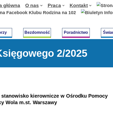
a główna
O nas
Praca
Kontakt
orzy
Bezdomność
Poradnictwo
Świa
Księgowego 2/2025
e stanowisko kierownicze w Ośrodku Pomocy
icy Wola m.st. Warszawy