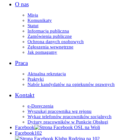
O nas
Misja
Komunikaty
Statut
Informacja publiczna
Zamówienia publiczne
Ochrona danych osobowych
Zgłoszenia wewnętrzne
Jak pomagamy
Praca
Aktualna rekrutacja
Praktyki
Nabór kandydatów na opiekunów prawnych
Kontakt
e-Doręczenia
Wyszukaj pracownika wg rejonu
Wykaz telefonów pracowników socjalnych
Dyżury pracowników w Punkcie Obsługi
Facebook
Facebook102