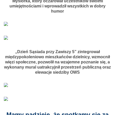
Mysiorka, który oczarował uczestników swoimi
umiejętnościami i wprowadził wszystkich w dobry
humor
„Dzień Sąsiada przy Zawiszy 5” zintegrował
międzypokoleniowo mieszkańców dzielnicy, wzmocnił
więzi społeczne, pozwolił na wzajemne poznanie się, a
wykonany mural uatrakcyjnił przestrzeń publiczną oraz
elewacje siedziby OWS
Mamy nadzieję, że spotkamy się za