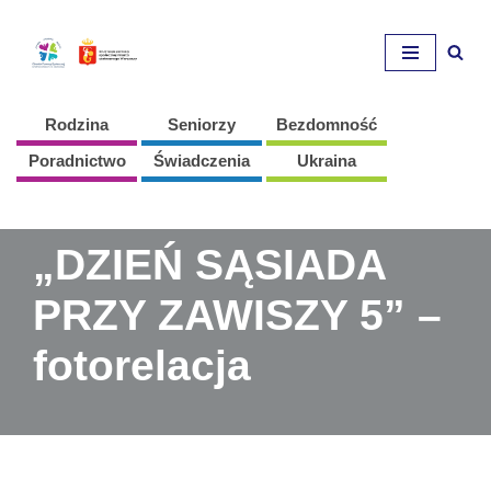
Przejdź
do
treści
Rodzina
Seniorzy
Bezdomność
Poradnictwo
Świadczenia
Ukraina
„DZIEŃ SĄSIADA
PRZY ZAWISZY 5” –
fotorelacja