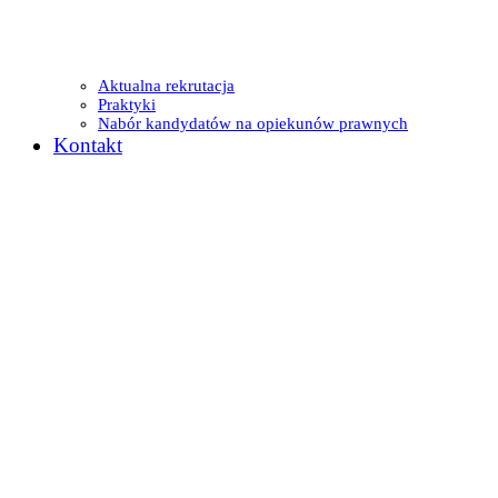
Aktualna rekrutacja
Praktyki
Nabór kandydatów na opiekunów prawnych
Kontakt