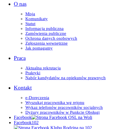
O nas
Misja
Komunikaty
Statut
Informacja publiczna
Zamówienia publiczne
Ochrona danych osobowych
Zgłoszenia wewnętrzne
Jak pomagamy
Praca
Aktualna rekrutacja
Praktyki
Nabór kandydatów na opiekunów prawnych
Kontakt
e-Doręczenia
Wyszukaj pracownika wg rejonu
Wykaz telefonów pracowników socjalnych
Dyżury pracowników w Punkcie Obsługi
Facebook
Facebook102