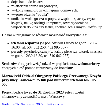
dojechaniu do lekarza,
załatwieniu spraw urzędowych,
wykonywaniu drobnych napraw domowych,
wyprowadzeniu “pupila”,
umileniu wolnego czasu poprzez wspólne spacery, czytanie
książek, naukę obsługi komputera, towarzyszenie w
wyjściach do kina czy teatru, spotkaniach z innymi ludźmi itp.
Udział w programie to również możliwość skorzystania z :
telefonu wsparcia
(w poniedziałki i środy w godz.15:00-
16:00, tel. 507 352 250, 452 995 307)
porady psychologicznej
(w każdy pierwszy wtorek miesiąca
w godz. 12:30-13:30, tel. 510 642 277).
Seniorów
chcących wziąć udział w projekcie oraz
wolontariuszy
chcących nieść pomoc zapraszamy do kontaktu:
Mazowiecki Oddział Okręgowy Polskiego Czerwonego Krzyża
przy ulicy Szańcowej 25 lub pod numerem telefonu 607 505
558
.
Projekt będzie trwać
do 31 grudnia 2023 roku
i został
sfinansowany ze środków m.st. Warszawy
Wola i PCK Seniorom 2023 – informacje