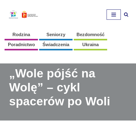
Przejdź
do
treści
Rodzina
Seniorzy
Bezdomność
Poradnictwo
Świadczenia
Ukraina
„Wole pójść na
Wolę” – cykl
spacerów po Woli