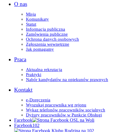
O nas
Misja
Komunikaty
Statut
Informacja publiczna
Zamówienia publiczne
Ochrona danych osobowych
Zgłoszenia wewnętrzne
Jak pomagamy
Praca
Aktualna rekrutacja
Praktyki
Nabór kandydatów na opiekunów prawnych
Kontakt
e-Doręczenia
Wyszukaj pracownika wg rejonu
Wykaz telefonów pracowników socjalnych
Dyżury pracowników w Punkcie Obsługi
Facebook
Facebook102