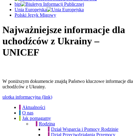
bip
Unia Europejska
Polski Język Migowy
Najważniejsze informacje dla
uchodźców z Ukrainy –
UNICEF
W poniższym dokumencie znajdą Państwo kluczowe informacje dla
uchodźców z Ukrainy.
ulotka informacyjna (link)
Aktualności
O nas
Jak pomagamy
Rodzina
Dział Wsparcia i Pomocy Rodzinie
Dział Przeciwdziałania Przemocy