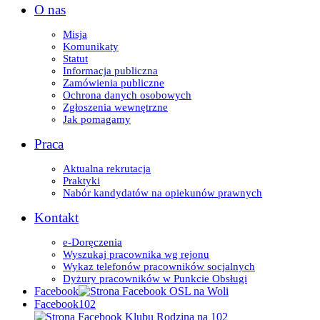
O nas
Misja
Komunikaty
Statut
Informacja publiczna
Zamówienia publiczne
Ochrona danych osobowych
Zgłoszenia wewnętrzne
Jak pomagamy
Praca
Aktualna rekrutacja
Praktyki
Nabór kandydatów na opiekunów prawnych
Kontakt
e-Doręczenia
Wyszukaj pracownika wg rejonu
Wykaz telefonów pracowników socjalnych
Dyżury pracowników w Punkcie Obsługi
Facebook
Facebook102