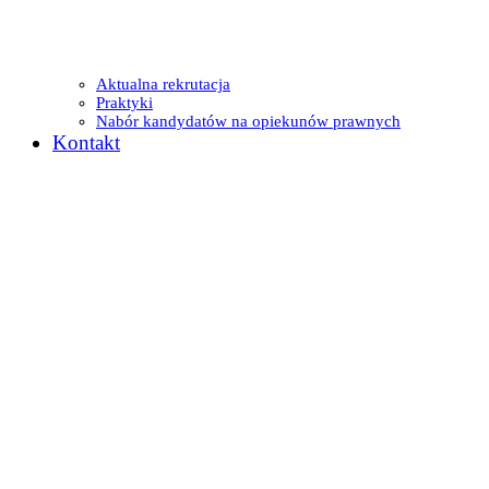
Aktualna rekrutacja
Praktyki
Nabór kandydatów na opiekunów prawnych
Kontakt